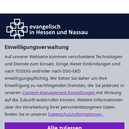
Einwilligungsverwaltung
Auf unserer Webseite kommen verschiedene Technologien
Impressum
Datenschutz
Cookie-Einstellungen
und Dienste zum Einsatz. Einige dieser Einbindungen sind
nach TDDDG und/oder nach DSG-EKD
einwilligungspflichtig. Wir bitten Sie daher um Ihre
Evangelisches Stadtjugendpfarramt
Einwilligung zu nachfolgenden Diensten, die Sie jederzeit in
Frankfurt und Offenbach
unseren
Consent-Management-Einstellungen
mit Wirkung
auf die Zukunft widerrufen können. Weitere Informationen
Stalburgstraße 38
über die Verarbeitung Ihrer personenbezogenen Daten
60318 Frankfurt am Main
finden Sie in unseren
Datenschutzinformationen
.
069 9591490
Alle zulassen