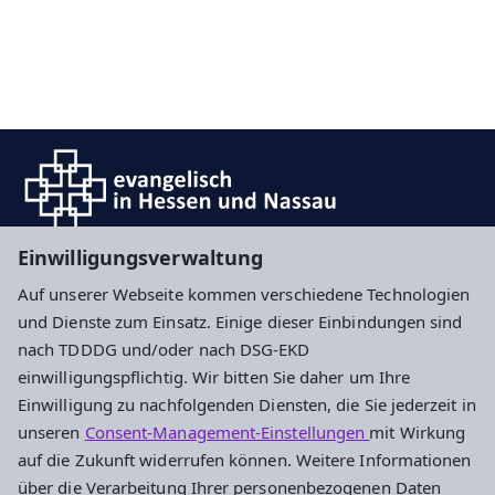
Einwilligungsverwaltung
Auf unserer Webseite kommen verschiedene Technologien
Impressum
Datenschutz
Cookie-Einstellungen
und Dienste zum Einsatz. Einige dieser Einbindungen sind
nach TDDDG und/oder nach DSG-EKD
einwilligungspflichtig. Wir bitten Sie daher um Ihre
Evangelisches Stadtjugendpfarramt
Einwilligung zu nachfolgenden Diensten, die Sie jederzeit in
Frankfurt und Offenbach
unseren
Consent-Management-Einstellungen
mit Wirkung
auf die Zukunft widerrufen können. Weitere Informationen
Stalburgstraße 38
über die Verarbeitung Ihrer personenbezogenen Daten
60318 Frankfurt am Main