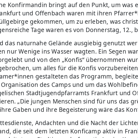
ine Konfirmandin bringt auf den Punkt, um was 
ankfurt und Offenbach waren mit ihren Pfarre
üllgebirge gekommen, um zu erleben, was chris
gensreiche Tage waren es von Donnerstag, 12., b
nd das naturnahe Gelände ausgiebig genutzt wer
ren nur Wenige ins Wasser wagten. Ein Segen w
vorgelebt und von den „Konfis“ übernommen wur
gebrochen, um alles für die Konfis vorzubereite
amer*innen gestalteten das Programm, begleite
Organisation des Camps und um das Wohlbefind
gelischen Stadtjugendpfarramts Frankfurt und O
ieren. „Die jungen Menschen sind für uns das gr
 ihre Gaben und ihre Begeisterung wäre das Kon
ottesdienste, Andachten und die Nacht der Lich
and, die seit dem letzten Konficamp aktiv in Fra