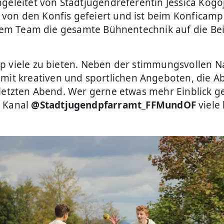
eleitet von Stadtjugendreferentin Jessica Kogoj 
von den Konfis gefeiert und ist beim Konficam
einem Team die gesamte Bühnentechnik auf die Be
p viele zu bieten. Neben der stimmungsvollen Nac
t kreativen und sportlichen Angeboten, die A
 letzten Abend. Wer gerne etwas mehr Einblick 
 Kanal
@Stadtjugendpfarramt_FFMundOF
viele