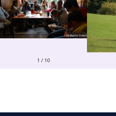
© Mathis Eckert
1
/
10