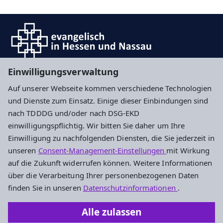
Einwilligungsverwaltung
Auf unserer Webseite kommen verschiedene Technologien
Impressum
Datenschutz
Cookie-Einstellungen
und Dienste zum Einsatz. Einige dieser Einbindungen sind
nach TDDDG und/oder nach DSG-EKD
einwilligungspflichtig. Wir bitten Sie daher um Ihre
Evangelisches Stadtjugendpfarramt
Einwilligung zu nachfolgenden Diensten, die Sie jederzeit in
Frankfurt und Offenbach
unseren
Consent-Management-Einstellungen
mit Wirkung
auf die Zukunft widerrufen können. Weitere Informationen
Stalburgstraße 38
über die Verarbeitung Ihrer personenbezogenen Daten
60318 Frankfurt am Main
finden Sie in unseren
Datenschutzinformationen
.
069 9591490
Alle zulassen
stadtjugendpfarramt@frankfurt-evangelisch.de