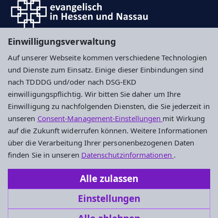
Einwilligungsverwaltung
Auf unserer Webseite kommen verschiedene Technologien
Impressum
Datenschutz
Cookie-Einstellungen
und Dienste zum Einsatz. Einige dieser Einbindungen sind
nach TDDDG und/oder nach DSG-EKD
einwilligungspflichtig. Wir bitten Sie daher um Ihre
Evangelisches Stadtjugendpfarramt
Einwilligung zu nachfolgenden Diensten, die Sie jederzeit in
Frankfurt und Offenbach
unseren
Consent-Management-Einstellungen
mit Wirkung
auf die Zukunft widerrufen können. Weitere Informationen
Stalburgstraße 38
über die Verarbeitung Ihrer personenbezogenen Daten
60318 Frankfurt am Main
finden Sie in unseren
Datenschutzinformationen
.
069 9591490
Alle zulassen
stadtjugendpfarramt@frankfurt-evangelisch.de
Einstellungen