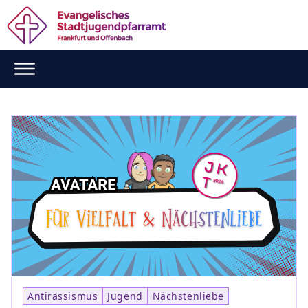
Antirassismus
Jugend
Nächstenliebe