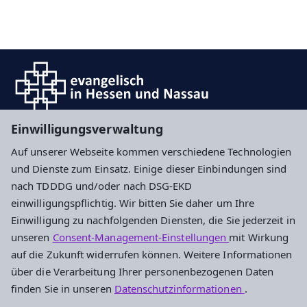
Einwilligungsverwaltung
Auf unserer Webseite kommen verschiedene Technologien
Impressum
Datenschutz
Cookie-Einstellungen
und Dienste zum Einsatz. Einige dieser Einbindungen sind
nach TDDDG und/oder nach DSG-EKD
einwilligungspflichtig. Wir bitten Sie daher um Ihre
Evangelisches Stadtjugendpfarramt
Einwilligung zu nachfolgenden Diensten, die Sie jederzeit in
Frankfurt und Offenbach
unseren
Consent-Management-Einstellungen
mit Wirkung
auf die Zukunft widerrufen können. Weitere Informationen
Stalburgstraße 38
über die Verarbeitung Ihrer personenbezogenen Daten
60318 Frankfurt am Main
finden Sie in unseren
Datenschutzinformationen
.
069 9591490