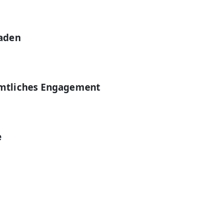
aden
amtliches Engagement
e